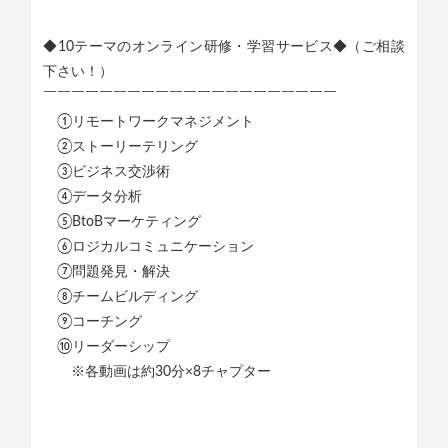
◆10テーマのオンライン研修・学習サービス◆（ご相談
下さい！）
￣￣￣￣￣￣￣￣￣￣￣￣￣￣￣￣￣￣￣￣￣
①リモートワークマネジメント
②ストーリーテリング
③ビジネス交渉術
④データ分析
⑤BtoBマーケティング
⑥ロジカルコミュニケーション
⑦問題発見・解決
⑧チームビルディング
⑨コーチング
⑩リーダーシップ
※各動画は約30分×8チャプター