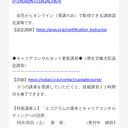
o=29eJwzNTU1BQACFgDV
自宅からオンライン（受講のみ）で取得できる講師認
定資格です。
【認定講師】
https://anes.or.jp/certification_instructor
◆キャリアコンサルタント更新講習◆（厚生労働大臣認
定講習）
￣￣￣￣￣￣￣￣￣￣￣￣￣￣￣￣￣
【詳細】
https://nokai.co.jp/contact/updatecourse/
３つの講座を受講していただくと、技能講習２１時間
分を修了できます。
【対面講座１】「エゴグラムの基本とキャリアコンサル
ティングへの活用」
10月30日（土） 新 宿： （受付中 締切1