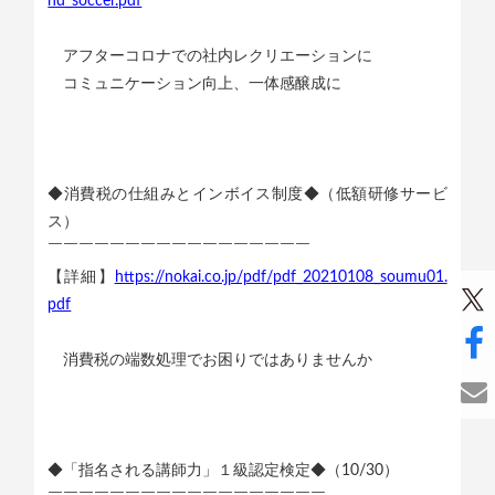
nd_soccer.pdf
アフターコロナでの社内レクリエーションに
コミュニケーション向上、一体感醸成に
◆消費税の仕組みとインボイス制度◆（低額研修サービ
ス）
￣￣￣￣￣￣￣￣￣￣￣￣￣￣￣￣￣
【詳細】
https://nokai.co.jp/pdf/pdf_20210108_soumu01.
pdf
消費税の端数処理でお困りではありませんか
◆「指名される講師力」１級認定検定◆（10/30）