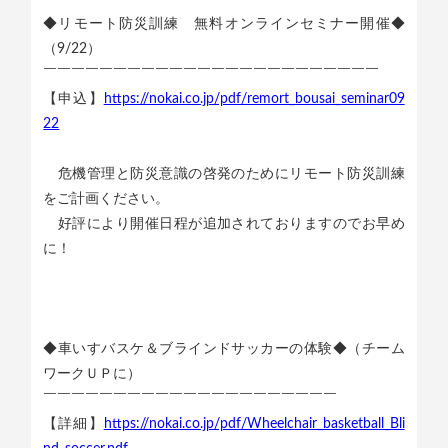
◆リモート防災訓練 無料オンラインセミナー開催◆
（9/22）
￣￣￣￣￣￣￣￣￣￣￣￣￣￣￣￣￣￣￣￣￣￣￣￣
【申込】
https://nokai.co.jp/pdf/remort_bousai_seminar09
22
危機管理と防災意識の啓発のためにリモート防災訓練
をご計画ください。
好評により開催日程が追加されておりますのでお早め
に！
◆車いすバスケ＆ブラインドサッカーの体験◆（チーム
ワークＵＰに）
￣￣￣￣￣￣￣￣￣￣￣￣￣￣￣￣￣￣￣￣￣
【詳細】
https://nokai.co.jp/pdf/Wheelchair_basketball_Bli