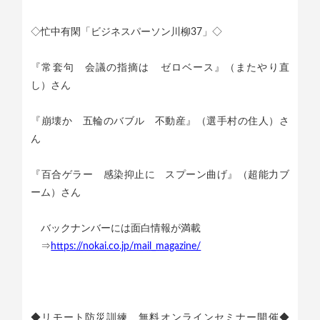
◇忙中有閑「ビジネスパーソン川柳37」◇
『常套句 会議の指摘は ゼロベース』（またやり直
し）さん
『崩壊か 五輪のバブル 不動産』（選手村の住人）さ
ん
『百合ゲラー 感染抑止に スプーン曲げ』（超能力ブ
ーム）さん
バックナンバーには面白情報が満載
⇒
https://nokai.co.jp/mail_magazine/
◆リモート防災訓練 無料オンラインセミナー開催◆