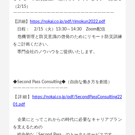
（2/15）
￣￣￣￣￣￣￣￣￣￣￣￣￣￣￣￣￣￣￣￣￣￣￣￣
【詳細】
https://nokai.co.jp/pdf/rimokun2022.pdf
日程： 2/15（火）13:30～14:30 Zoom配信
危機管理と防災意識の啓発のためにリモート防災訓練
をご計画ください。
専門会社のノウハウをご提供いたします。
◆Second Pass Consulting◆（自由な働き方を創造）
￣￣￣￣￣￣￣￣￣￣￣￣￣
【詳細】
https://nokai.co.jp/pdf/SecondPassConsulting22
01.pdf
企業にとってこれからの時代に必要なキャリアプラン
を支えるための
総合的な「Second Pass」のトータルサービスです。