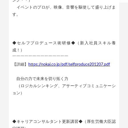
ング・・）
イベントのプロが、映像、音響を駆使して盛り上げま
す。
◆セルフプロデュース術研修◆（新入社員スキル養
成！）
￣￣￣￣￣￣￣￣￣￣￣￣￣￣
【詳細】
https://nokai.co.jp/pdf/selfproduce201207.pdf
自分の力で未来を切り拓く力
（ロジカルシンキング、アサーティブコミュニケーシ
ョン）
◆キャリアコンサルタント更新講習◆（厚生労働大臣認