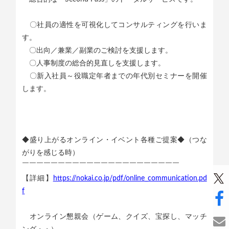
〇社員の適性を可視化してコンサルティングを行いま
す。
〇出向／兼業／副業のご検討を支援します。
〇人事制度の総合的見直しを支援します。
〇新入社員～役職定年者までの年代別セミナーを開催
します。
◆盛り上がるオンライン・イベント各種ご提案◆（つな
がりを感じる時）
￣￣￣￣￣￣￣￣￣￣￣￣￣￣￣￣￣￣￣￣￣￣
【詳細】
https://nokai.co.jp/pdf/online_communication.pd
f
オンライン懇親会（ゲーム、クイズ、宝探し、マッチ