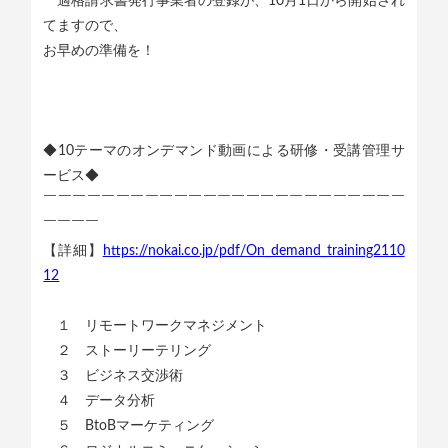
適格請求書発行事業者の登録が、10月1日から開始され
てますので、
お早めの準備を！
◆10テーマのオンデマンド動画による研修・受講管理サ
ービス◆
￣￣￣￣￣￣￣￣￣￣￣￣￣￣￣￣￣￣￣￣￣￣￣￣￣
￣￣￣￣
【詳細】
https://nokai.co.jp/pdf/On_demand_training2110
12
１ リモートワークマネジメント
２ ストーリーテリング
３ ビジネス交渉術
４ データ分析
５ BtoBマーケティング