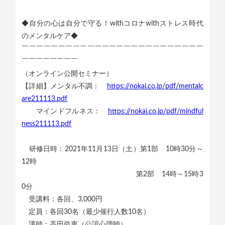
◆自分の心は自分で守る！withコロナwithストレス時代
のメンタルケア◆
￣￣￣￣￣￣￣￣￣￣￣￣￣￣￣￣￣￣￣￣￣￣￣￣￣
￣￣￣￣￣￣￣￣
（オンライン公開セミナー）
【詳細】メンタル不調：
https://nokai.co.jp/pdf/mentalc
are211113.pdf
マインドフルネス：
https://nokai.co.jp/pdf/mindful
ness211113.pdf
研修日時：2021年11月13日（土）第1部 10時30分～
12時
第2部 14時～15時3
0分
受講料：各回、3,000円
定員：各回30名（最少催行人数10名）
講師：高田尚恵（公認心理師）