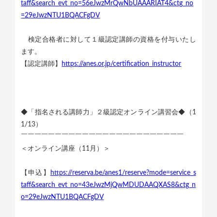
taff&search_evt_no=56eJwzMrQwNbUAAARIAT4&ctg_no
=29eJwzNTU1BQACFgDV
検定合格者に対して１級認定講師の資格を付与いたし
ます。
【認定講師】
https://anes.or.jp/certification_instructor
◆「指名される講師力」２級認定オンライン講習会◆（1
1/13）
￣￣￣￣￣￣￣￣￣￣￣￣￣￣￣￣￣￣￣￣￣￣￣￣
＜オンライン講座（11月）＞
【申込】
https://reserva.be/anes1/reserve?mode=service_s
taff&search_evt_no=43eJwzMjQwMDUDAAQXAS8&ctg_n
o=29eJwzNTU1BQACFgDV