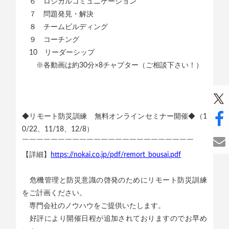
６ ロジカルコミュニケーション
７ 問題発見・解決
８ チームビルディング
９ コーチング
10 リーダーシップ
※各動画は約30分×8チャプター（ご相談下さい！）
◆リモート防災訓練 無料オンラインセミナー開催◆（1
0/22、11/18、12/8）
￣￣￣￣￣￣￣￣￣￣￣￣￣￣￣￣￣￣￣￣￣￣￣￣
【詳細】
https://nokai.co.jp/pdf/remort_bousai.pdf
危機管理と防災意識の啓発のためにリモート防災訓練
をご計画ください。
専門会社のノウハウをご提供いたします。
好評により開催日程が追加されておりますのでお早め