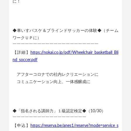
に！
◆車いすバスケ＆ブラインドサッカーの体験◆（チーム
ワークＵＰに）
￣￣￣￣￣￣￣￣￣￣￣￣￣￣￣￣￣￣￣￣￣
【詳細】
https://nokai.co.jp/pdf/Wheelchair_basketball_Bli
nd_soccer.pdf
アフターコロナでの社内レクリエーションに
コミュニケーション向上、一体感醸成に
◆「指名される講師力」１級認定検定◆（10/30）
￣￣￣￣￣￣￣￣￣￣￣￣￣￣￣￣￣￣
【申込】
https://reserva.be/anes1/reserve?mode=service_s