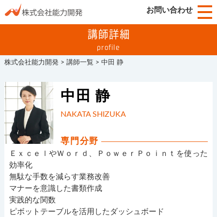
お問い合わせ
講師詳細
profile
株式会社能力開発
>
講師一覧
>
中田 静
中田 静
NAKATA SHIZUKA
専門分野
ＥｘｃｅｌやＷｏｒｄ、ＰｏｗｅｒＰｏｉｎｔを使った
効率化
無駄な手数を減らす業務改善
マナーを意識した書類作成
実践的な関数
ピボットテーブルを活用したダッシュボード