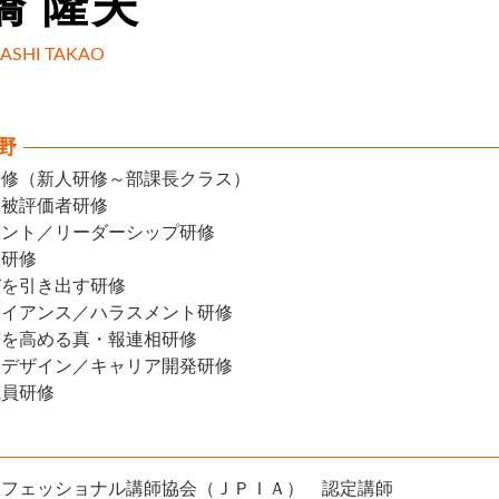
橋 隆夫
ASHI TAKAO
野
研修（新人研修～部課長クラス）
／被評価者研修
メント／リーダーシップ研修
理研修
びを引き出す研修
ライアンス／ハラスメント研修
質を高める真・報連相研修
アデザイン／キャリア開発研修
職員研修
ロフェッショナル講師協会（ＪＰＩＡ） 認定講師