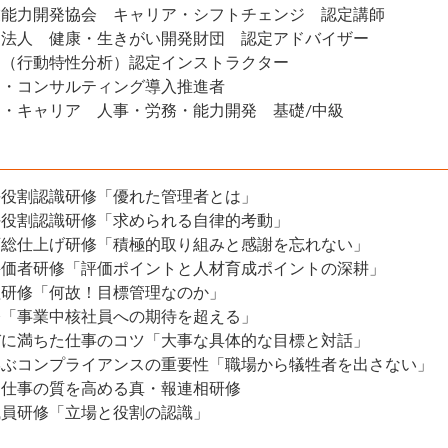
業能力開発協会 キャリア・シフトチェンジ 認定講師
団法人 健康・生きがい開発財団 認定アドバイザー
Ｃ（行動特性分析）認定インストラクター
ア・コンサルティング導入推進者
・キャリア 人事・労務・能力開発 基礎/中級
長役割認識研修「優れた管理者とは」
任役割認識研修「求められる自律的考動」
育総仕上げ研修「積極的取り組みと感謝を忘れない」
評価者研修「評価ポイントと人材育成ポイントの深耕」
理研修「何故！目標管理なのか」
修「事業中核社員への期待を超える」
びに満ちた仕事のコツ「大事な具体的な目標と対話」
学ぶコンプライアンスの重要性「職場から犠牲者を出さない」
と仕事の質を高める真・報連相研修
職員研修「立場と役割の認識」