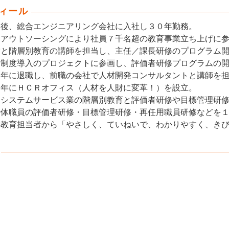
ィール
業後、総合エンジニアリング会社に入社し３０年勤務。
、アウトソーシングにより社員７千名超の教育事業立ち上げに
営と階層別教育の講師を担当し、主任／課長研修のプログラム
価制度導入のプロジェクトに参画し、評価者研修プログラムの
６年に退職し、前職の会社で人材開発コンサルタントと講師を
９年にＨＣＲオフィス（人材を人財に変革！）を設立。
とシステムサービス業の階層別教育と評価者研修や目標管理研
治体職員の評価者研修・目標管理研修・再任用職員研修などを
と教育担当者から「やさしく、ていねいで、わかりやすく、き