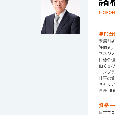
諸
MOROH
専門分
階層別
評価者
マネジ
目標管
働く喜
コンプ
仕事の
キャリ
再任用
資格
日本プ