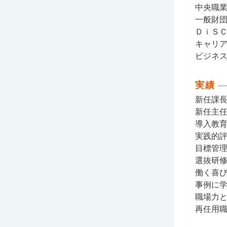
中央職
一般財
ＤｉＳ
キャリ
ビジネス
実績
新任課
新任主
導入教
実践的
目標管
選抜研
働く喜
事例に
職場力
再任用