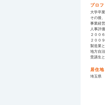
プロフ
大学卒
その後
事業経
人事評
２００
２００
製造業
地方自
受講生
居住地
埼玉県