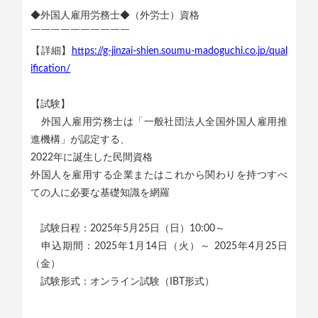
◆外国人雇用労務士◆（外労士）資格
￣￣￣￣￣￣￣￣￣￣
【詳細】
https://g-jinzai-shien.soumu-madoguchi.co.jp/qual
ification/
【試験】
外国人雇用労務士は「一般社団法人全国外国人雇用推
進機構」が認定する、
2022年に誕生した⺠間資格
外国人を雇用する企業またはこれから関わりを持つすべ
ての人に必要な基礎知識を網羅
試験日程：2025年5月25日（日）10:00～
申込期間：2025年1月14日（火）～ 2025年4月25日
（金）
試験形式：オンライン試験（IBT形式）