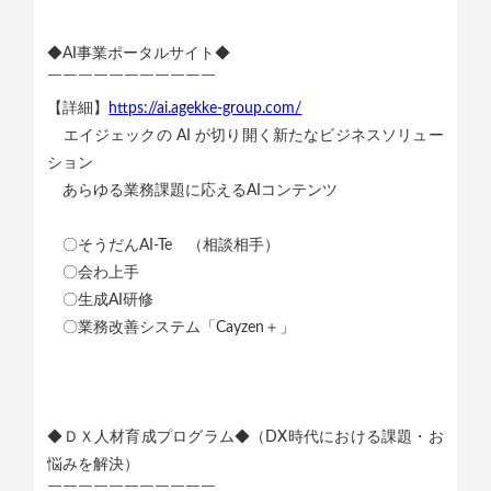
◆AI事業ポータルサイト◆
￣￣￣￣￣￣￣￣￣￣￣
【詳細】
https://ai.agekke-group.com/
エイジェックの AI が切り開く新たなビジネスソリュー
ション
あらゆる業務課題に応えるAIコンテンツ
〇そうだんAI-Te （相談相手）
〇会わ上手
〇生成AI研修
〇業務改善システム「Cayzen＋」
◆ＤＸ人材育成プログラム◆（DX時代における課題・お
悩みを解決）