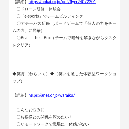
【詳細】
https://nokai.co.jp/pdf/flyer24072201
〇ドローン研修・体験会
〇「e-sports」でチームビルディング
〇アチーバス研修（ボードゲームで「個人の力をチー
ムの力」に昇華）
〇Beat The Box（チームで暗号を解きながらタスク
をクリア）
◆笑育（わらいく）◆（笑いを通した体験型ワークショ
ップ）
￣￣￣￣￣￣￣￣￣
【詳細】
https://anes.or.jp/waraiku/
こんなお悩みに
〇お客様との関係を深めたい！
〇リモートワークで職場に一体感がない！