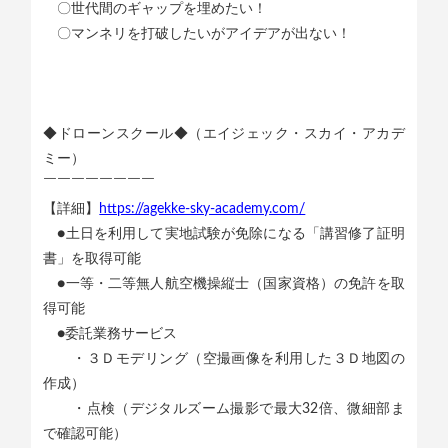
〇世代間のギャップを埋めたい！
〇マンネリを打破したいがアイデアが出ない！
◆ドローンスクール◆（エイジェック・スカイ・アカデ
ミー）
￣￣￣￣￣￣￣￣
【詳細】
https://agekke-sky-academy.com/
●土日を利用して実地試験が免除になる「講習修了証明
書」を取得可能
●一等・二等無人航空機操縦士（国家資格）の免許を取
得可能
●委託業務サービス
・３Ｄモデリング（空撮画像を利用した３Ｄ地図の
作成）
・点検（デジタルズーム撮影で最大32倍、微細部ま
で確認可能）