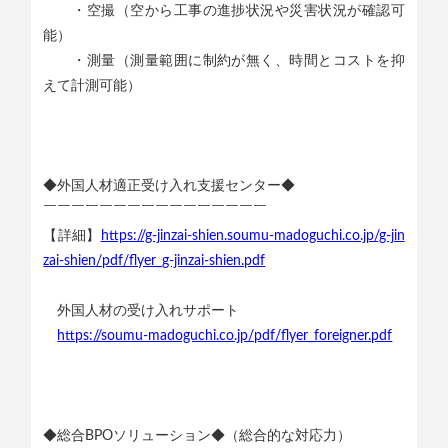
・空撮（空から工事の進捗状況や災害状況が確認可
能）
・測量（測量範囲に制約が無く、時間とコストを抑
えて計測可能）
◆外国人材適正受け入れ支援センター◆
￣￣￣￣￣￣￣￣￣￣￣￣￣￣￣￣
【詳細】
https://g-jinzai-shien.soumu-madoguchi.co.jp/g-jin
zai-shien/pdf/flyer_g-jinzai-shien.pdf
外国人材の受け入れサポート
https://soumu-madoguchi.co.jp/pdf/flyer_foreigner.pdf
◆総合BPOソリューション◆（総合的な対応力）