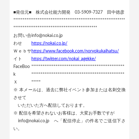
■発信元■ 株式会社能力開発 03-5909-7327 田中徳彦
************************************************************
*********************************************
お問い合
info@nokai.co.jp
わせ
https://nokai.co.jp/
Ｗｅｂサ
https://www.facebook.com/noryokukaihatsu/
イト
https://twitter.com/nokai_agekke/
FaceBoo
**************************************************
k
**************************************************
Ｘ
*****
※ 本メールは、過去に弊社イベント参加または名刺交換
させて
いただいた方へ配信しております。
※ 配信を希望されないお客様は、大変お手数ですが
info@nokai.co.jp へ「配信停止」の件名でご送信下さ
い。