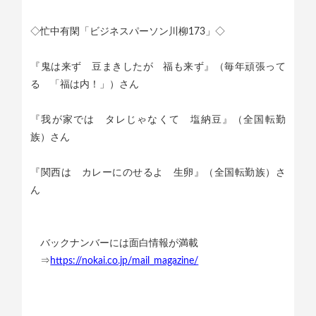
◇忙中有閑「ビジネスパーソン川柳173」◇
『鬼は来ず 豆まきしたが 福も来ず』（毎年頑張って
る 「福は内！」）さん
『我が家では タレじゃなくて 塩納豆』（全国転勤
族）さん
『関西は カレーにのせるよ 生卵』（全国転勤族）さ
ん
バックナンバーには面白情報が満載
⇒
https://nokai.co.jp/mail_magazine/