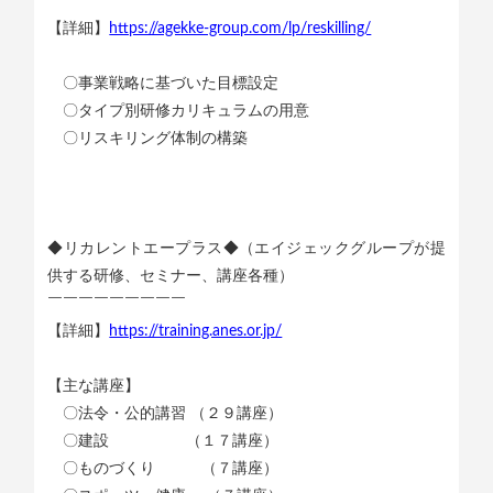
￣￣￣￣￣￣￣￣￣￣￣
【詳細】
https://agekke-group.com/lp/reskilling/
〇事業戦略に基づいた目標設定
〇タイプ別研修カリキュラムの用意
〇リスキリング体制の構築
◆リカレントエープラス◆（エイジェックグループが提
供する研修、セミナー、講座各種）
￣￣￣￣￣￣￣￣￣
【詳細】
https://training.anes.or.jp/
【主な講座】
〇法令・公的講習 （２９講座）
〇建設 （１７講座）
〇ものづくり （７講座）