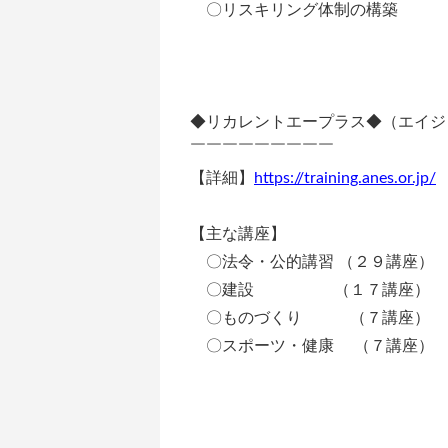
〇リスキリング体制の構築
◆リカレントエープラス◆（エイジ
￣￣￣￣￣￣￣￣￣
【詳細】
https://training.anes.or.jp/
【主な講座】
〇法令・公的講習 （２９講座）
〇建設 （１７講座）
〇ものづくり （７講座）
〇スポーツ・健康 （７講座）