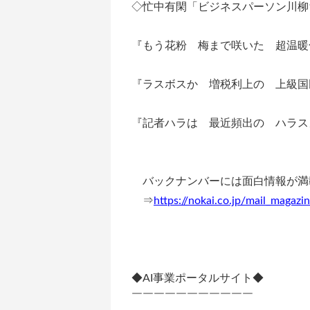
◇忙中有閑「ビジネスパーソン川柳1
『もう花粉 梅まで咲いた 超温暖
『ラスボスか 増税利上の 上級国
『記者ハラは 最近頻出の ハラス
バックナンバーには面白情報が満
⇒
https://nokai.co.jp/mail_magazi
◆AI事業ポータルサイト◆
￣￣￣￣￣￣￣￣￣￣￣