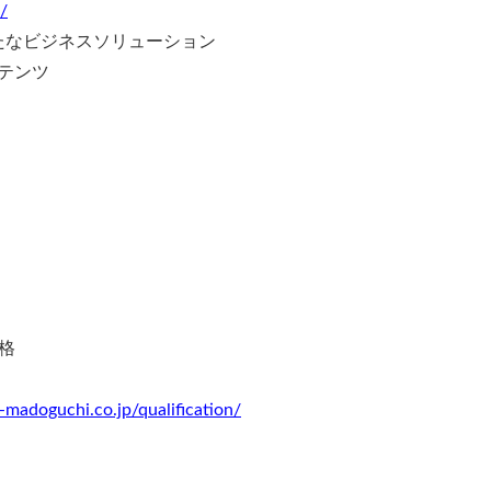
/
たなビジネスソリューション
テンツ
」
格
u-madoguchi.co.jp/qualification/