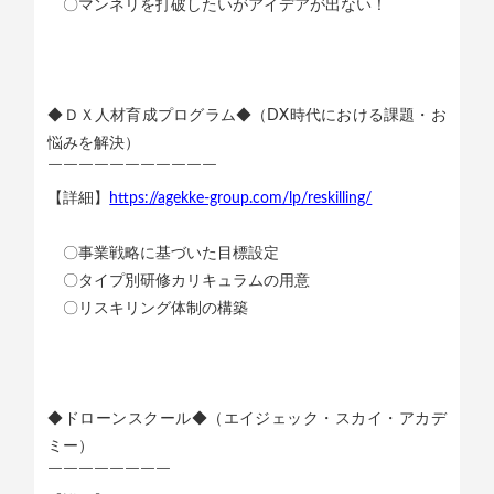
〇マンネリを打破したいがアイデアが出ない！
◆ＤＸ人材育成プログラム◆（DX時代における課題・お
悩みを解決）
￣￣￣￣￣￣￣￣￣￣￣
【詳細】
https://agekke-group.com/lp/reskilling/
〇事業戦略に基づいた目標設定
〇タイプ別研修カリキュラムの用意
〇リスキリング体制の構築
◆ドローンスクール◆（エイジェック・スカイ・アカデ
ミー）
￣￣￣￣￣￣￣￣