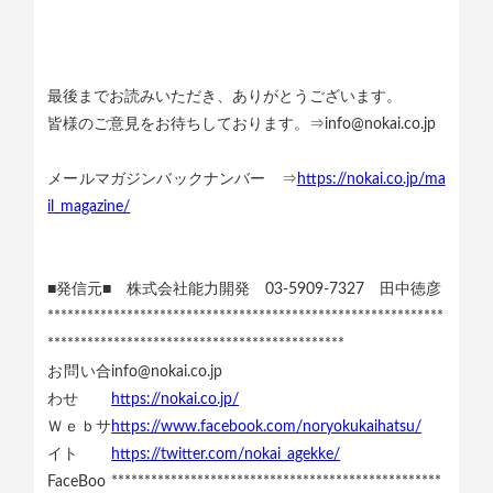
最後までお読みいただき、ありがとうございます。
皆様のご意見をお待ちしております。⇒info@nokai.co.jp
メールマガジンバックナンバー ⇒
https://nokai.co.jp/ma
il_magazine/
■発信元■ 株式会社能力開発 03-5909-7327 田中徳彦
************************************************************
*********************************************
お問い合
info@nokai.co.jp
わせ
https://nokai.co.jp/
Ｗｅｂサ
https://www.facebook.com/noryokukaihatsu/
イト
https://twitter.com/nokai_agekke/
FaceBoo
**************************************************