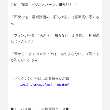
◇忙中有閑「ビジネスパーソン川柳153」◇
『不快でも 最近話題の 石丸構文』（意識高い系）さ
ん
『フィンガー５ ”あきら” 知らない Ｚ世代』（昭和の
おじさん）さん
『昔から 多くのメディアは あやまらない』（誤って
も謝らない）さん
バックナンバーには面白情報が満載
⇒
https://nokai.co.jp/mail_magazine/
◆ＩＴパスポート 試験実践コース◆