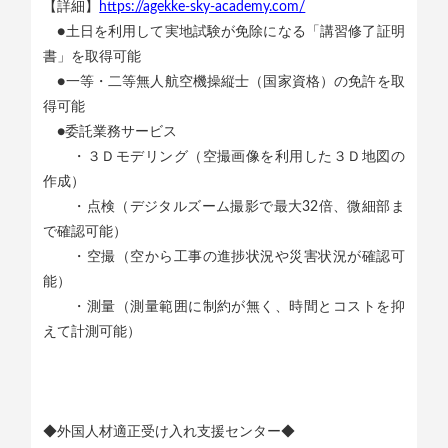
【詳細】
https://agekke-sky-academy.com/
●土日を利用して実地試験が免除になる「講習修了証明
書」を取得可能
●一等・二等無人航空機操縦士（国家資格）の免許を取
得可能
●委託業務サービス
・３Ｄモデリング（空撮画像を利用した３Ｄ地図の
作成）
・点検（デジタルズーム撮影で最大32倍、微細部ま
で確認可能）
・空撮（空から工事の進捗状況や災害状況が確認可
能）
・測量（測量範囲に制約が無く、時間とコストを抑
えて計測可能）
◆外国人材適正受け入れ支援センター◆