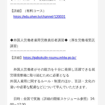
￣￣￣￣￣￣￣￣￣￣￣￣￣￣
【詳細】（有料コース）
https://edu.ohen.tv/channel/120031
◆外国人労働者雇用労務責任者講習◆（厚生労働省受託
講習）
￣￣￣￣￣￣￣￣￣￣￣￣￣￣￣￣￣
【詳細】
https://gaikokujin-roumu.mhlw.go.jp/
外国人労働者がその能力を十分に発揮し活躍できる就
労環境整備に取り組むために必要となる
外国人雇用に関するルール・制度のほか、言語・文化の
違いや必要な配慮などについて学んでいただきます。
日時：全国で実施（詳細の開催スケジュール参照）14:
00～17:30