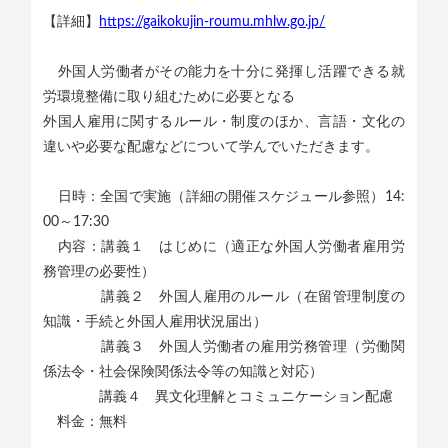
【詳細】
https://gaikokujin-roumu.mhlw.go.jp/
外国人労働者がその能力を十分に発揮し活躍できる就
労環境整備に取り組むために必要となる
外国人雇用に関するルール・制度のほか、言語・文化の
違いや必要な配慮などについて学んでいただきます。
日時：全国で実施（詳細の開催スケジュール参照）14:
00～17:30
内容：講義１ はじめに（適正な外国人労働者雇用労
務管理の必要性）
講義２ 外国人雇用のルール（在留管理制度の
知識・手続と外国人雇用状況届出）
講義３ 外国人労働者の雇用労務管理（労働関
係法令・社会保険関係法令等の知識と対応）
講義４ 異文化理解とコミュニケーション配慮
料金：無料