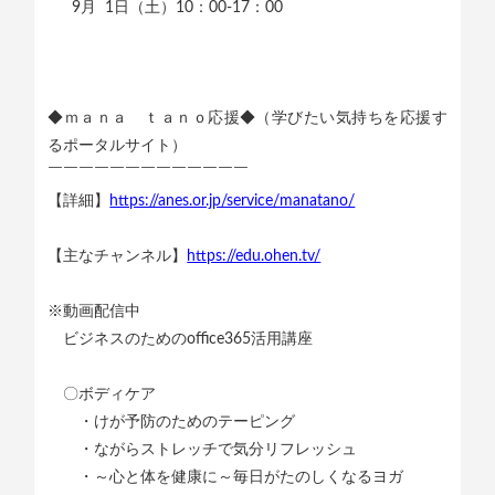
9月 1日（土）10：00-17：00
◆ｍａｎａ ｔａｎｏ応援◆（学びたい気持ちを応援す
るポータルサイト）
￣￣￣￣￣￣￣￣￣￣￣￣￣
【詳細】
https://anes.or.jp/service/manatano/
【主なチャンネル】
https://edu.ohen.tv/
※動画配信中
ビジネスのためのoffice365活用講座
〇ボディケア
・けが予防のためのテーピング
・ながらストレッチで気分リフレッシュ
・～心と体を健康に～毎日がたのしくなるヨガ