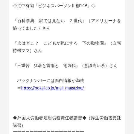
◇忙中有閑「ビジネスパーソン川柳149」◇
『百科事典 家では見ない Ｚ世代』（アメリカーナを
飾ってました）さん
『次はどこ？ こどもが気にする 下の動物園』（自宅
待機ママ）さん
『三重苦 猛暑と雷雨と 電気代』（意識高い系）さん
バックナンバーには面白情報が満載
⇒
https://nokai.co.jp/mail_magazine/
◆外国人労働者雇用労務責任者講習◆（厚生労働省受託
講習）
￣￣￣￣￣￣￣￣￣￣￣￣￣￣￣￣￣