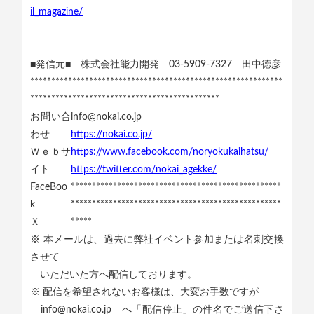
il_magazine/
■発信元■ 株式会社能力開発 03-5909-7327 田中徳彦
************************************************************
*********************************************
お問い合
info@nokai.co.jp
わせ
https://nokai.co.jp/
Ｗｅｂサ
https://www.facebook.com/noryokukaihatsu/
イト
https://twitter.com/nokai_agekke/
FaceBoo
**************************************************
k
**************************************************
Ｘ
*****
※ 本メールは、過去に弊社イベント参加または名刺交換
させて
いただいた方へ配信しております。
※ 配信を希望されないお客様は、大変お手数ですが
info@nokai.co.jp へ「配信停止」の件名でご送信下さ