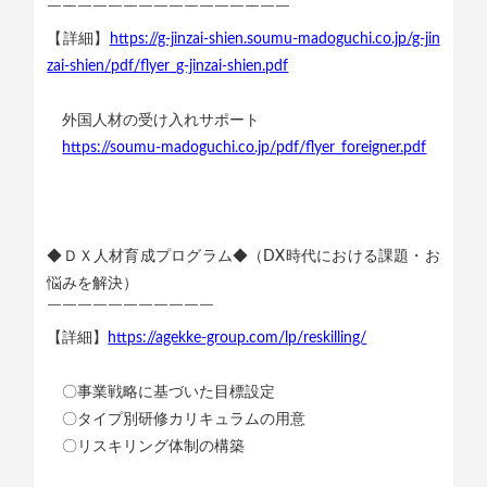
￣￣￣￣￣￣￣￣￣￣￣￣￣￣￣￣
【詳細】
https://g-jinzai-shien.soumu-madoguchi.co.jp/g-jin
zai-shien/pdf/flyer_g-jinzai-shien.pdf
外国人材の受け入れサポート
https://soumu-madoguchi.co.jp/pdf/flyer_foreigner.pdf
◆ＤＸ人材育成プログラム◆（DX時代における課題・お
悩みを解決）
￣￣￣￣￣￣￣￣￣￣￣
【詳細】
https://agekke-group.com/lp/reskilling/
〇事業戦略に基づいた目標設定
〇タイプ別研修カリキュラムの用意
〇リスキリング体制の構築