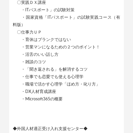
〇実践ＤＸ講座
・ITパスポート」の試験対策
・国家資格「ITパスポート」の試験実践コース（有
料版）
〇仕事力ＵＰ
・育休はブランクではない
・営業マンになるための２つのポイント！
・活舌のいい話し方
・雑談のコツ
・「聞き返される」を解消するコツ
・仕事でも恋愛でも使える心理学
・職場で活かす心理学「ほめ方・叱り方」
・DX人材育成講座
・Microsoft365の概要
◆外国人材適正受け入れ支援センター◆