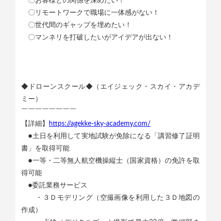
〇お客様との関係を深めたい！
〇リモートワークで職場に一体感がない！
〇世代間のギャップを埋めたい！
〇マンネリを打破したいがアイデアが出ない！
◆ドローンスクール◆（エイジェック・スカイ・アカデ
ミー）
￣￣￣￣￣￣￣￣
【詳細】
https://agekke-sky-academy.com/
●土日を利用して実地試験が免除になる「講習修了証明
書」を取得可能
●一等・二等無人航空機操縦士（国家資格）の免許を取
得可能
●委託業務サービス
・３Ｄモデリング（空撮画像を利用した３Ｄ地図の
作成）