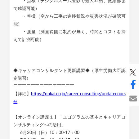
・点検（デジタルズーム撮影で最大32倍、微細部ま
で確認可能）
・空撮（空から工事の進捗状況や災害状況が確認可
能）
・測量（測量範囲に制約が無く、時間とコストを抑
えて計測可能）
◆キャリアコンサルタント更新講習◆（厚生労働大臣認
定講習）
￣￣￣￣￣￣￣￣￣￣￣￣￣￣
【詳細】
https://nokai.co.jp/career-consulting/updatecours
e/
【オンライン講座１】「エゴグラムの基本とキャリアコ
ンサルティングへの活用」
6月30日（日）10：00-17：00