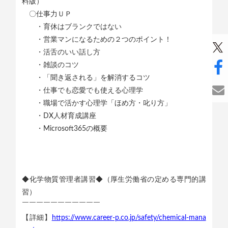
料版）
〇仕事力ＵＰ
・育休はブランクではない
・営業マンになるための２つのポイント！
・活舌のいい話し方
・雑談のコツ
・「聞き返される」を解消するコツ
・仕事でも恋愛でも使える心理学
・職場で活かす心理学「ほめ方・叱り方」
・DX人材育成講座
・Microsoft365の概要
◆化学物質管理者講習◆（厚生労働省の定める専門的講
習）
￣￣￣￣￣￣￣￣￣￣￣
【詳細】
https://www.career-p.co.jp/safety/chemical-mana