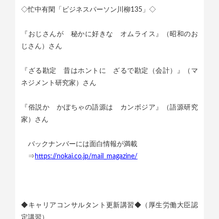
◇忙中有閑「ビジネスパーソン川柳135」◇
『おじさんが 秘かに好きな オムライス』（昭和のお
じさん）さん
『ざる勘定 昔はホントに ざるで勘定（会計）』（マ
ネジメント研究家）さん
『俗説か かぼちゃの語源は カンボジア』（語源研究
家）さん
バックナンバーには面白情報が満載
⇒
https://nokai.co.jp/mail_magazine/
◆キャリアコンサルタント更新講習◆（厚生労働大臣認
定講習）