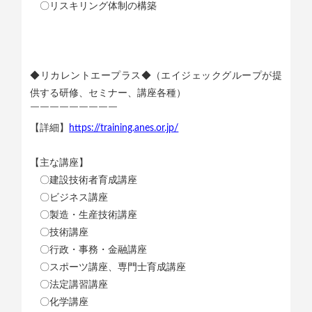
〇リスキリング体制の構築
◆リカレントエープラス◆（エイジェックグループが提
供する研修、セミナー、講座各種）
￣￣￣￣￣￣￣￣￣
【詳細】
https://training.anes.or.jp/
【主な講座】
〇建設技術者育成講座
〇ビジネス講座
〇製造・生産技術講座
〇技術講座
〇行政・事務・金融講座
〇スポーツ講座、専門士育成講座
〇法定講習講座
〇化学講座