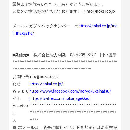
最後までお読みいただき、ありがとうございます。
皆様のご意見をお待ちしております。⇒info@nokai.co.jp
メールマガジンバックナンバー ⇒
https://nokai.co.jp/ma
il_magazine/
■発信元■ 株式会社能力開発 03-5909-7327 田中徳彦
************************************************************
*********************************************
お問い合
info@nokai.co.jp
わせ
https://nokai.co.jp/
Ｗｅｂサ
https://www.facebook.com/noryokukaihatsu/
イト
https://twitter.com/nokai_agekke/
FaceBoo
**************************************************
k
**************************************************
Ｘ
*****
※ 本メールは、過去に弊社イベント参加または名刺交換