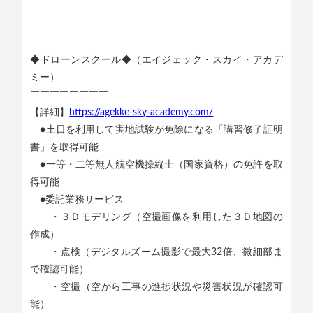
◆ドローンスクール◆（エイジェック・スカイ・アカデ
ミー）
￣￣￣￣￣￣￣￣
【詳細】
https://agekke-sky-academy.com/
●土日を利用して実地試験が免除になる「講習修了証明
書」を取得可能
●一等・二等無人航空機操縦士（国家資格）の免許を取
得可能
●委託業務サービス
・３Ｄモデリング（空撮画像を利用した３Ｄ地図の
作成）
・点検（デジタルズーム撮影で最大32倍、微細部ま
で確認可能）
・空撮（空から工事の進捗状況や災害状況が確認可
能）