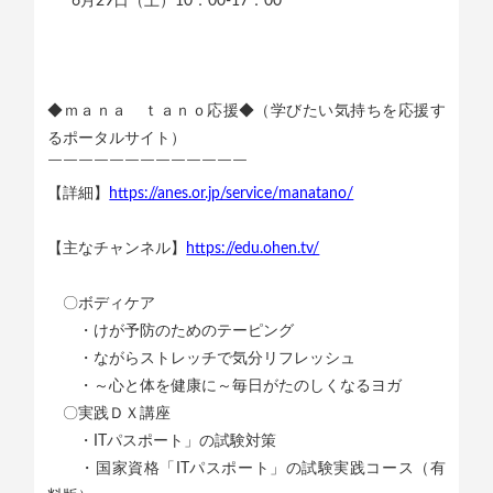
6月29日（土）10：00-17：00
◆ｍａｎａ ｔａｎｏ応援◆（学びたい気持ちを応援す
るポータルサイト）
￣￣￣￣￣￣￣￣￣￣￣￣￣
【詳細】
https://anes.or.jp/service/manatano/
【主なチャンネル】
https://edu.ohen.tv/
〇ボディケア
・けが予防のためのテーピング
・ながらストレッチで気分リフレッシュ
・～心と体を健康に～毎日がたのしくなるヨガ
〇実践ＤＸ講座
・ITパスポート」の試験対策
・国家資格「ITパスポート」の試験実践コース（有