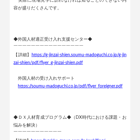
実際に現場見学に訪れなければ知ることのできない内
容が盛りだくさんです。
◆外国人材適正受け入れ支援センター◆
￣￣￣￣￣￣￣￣￣￣￣￣￣￣￣￣
【詳細】
https://g-jinzai-shien.soumu-madoguchi.co.jp/g-jin
zai-shien/pdf/flyer_g-jinzai-shien.pdf
外国人材の受け入れサポート
https://soumu-madoguchi.co.jp/pdf/flyer_foreigner.pdf
◆ＤＸ人材育成プログラム◆（DX時代における課題・お
悩みを解決）
￣￣￣￣￣￣￣￣￣￣￣