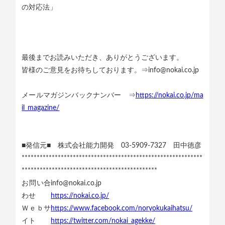
の対応法」
最後までお読みいただき、ありがとうございます。
皆様のご意見をお待ちしております。⇒info@nokai.co.jp
メールマガジンバックナンバー ⇒
https://nokai.co.jp/ma
il_magazine/
■発信元■ 株式会社能力開発 03-5909-7327 田中徳彦
************************************************************
*********************************************
お問い合
info@nokai.co.jp
わせ
https://nokai.co.jp/
Ｗｅｂサ
https://www.facebook.com/noryokukaihatsu/
イト
https://twitter.com/nokai_agekke/