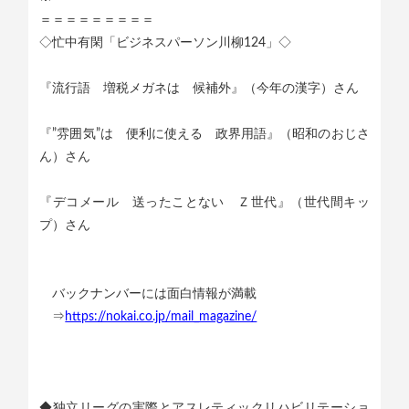
＝＝＝＝＝＝＝＝＝
◇忙中有閑「ビジネスパーソン川柳124」◇
『流行語 増税メガネは 候補外』（今年の漢字）さん
『”雰囲気”は 便利に使える 政界用語』（昭和のおじさ
ん）さん
『デコメール 送ったことない Ｚ世代』（世代間キッ
プ）さん
バックナンバーには面白情報が満載
⇒
https://nokai.co.jp/mail_magazine/
◆独立リーグの実際とアスレティックリハビリテーショ