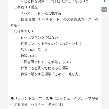
・～心と体を健康に～毎日がたのしくなるヨガ
〇実践ＤＸ講座
・ITパスポート」の試験対策
・国家資格「ITパスポート」の試験実践コース（有
料版）
〇仕事力ＵＰ
・育休はブランクではない
・営業マンになるための２つのポイント！
・活舌のいい話し方
・雑談のコツ
・「聞き返される」を解消するコツ
・仕事でも恋愛でも使える心理学
・職場で活かす心理学「ほめ方・叱り方」
◆リカレントエープラス◆（エイジェックグループが提
供する研修、セミナー、講座各種）