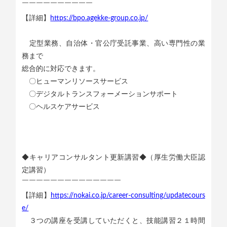
￣￣￣￣￣￣￣￣￣￣
【詳細】
https://bpo.agekke-group.co.jp/
定型業務、自治体・官公庁受託事業、高い専門性の業
務まで
総合的に対応できます。
〇ヒューマンリソースサービス
〇デジタルトランスフォーメーションサポート
〇ヘルスケアサービス
◆キャリアコンサルタント更新講習◆（厚生労働大臣認
定講習）
￣￣￣￣￣￣￣￣￣￣￣￣￣￣
【詳細】
https://nokai.co.jp/career-consulting/updatecours
e/
３つの講座を受講していただくと、技能講習２１時間