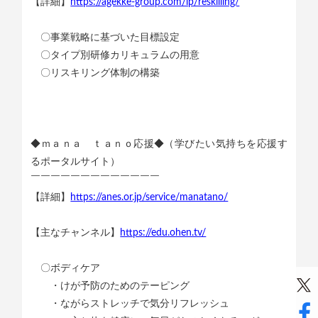
【詳細】
https://agekke-group.com/lp/reskilling/
〇事業戦略に基づいた目標設定
〇タイプ別研修カリキュラムの用意
〇リスキリング体制の構築
◆ｍａｎａ ｔａｎｏ応援◆（学びたい気持ちを応援す
るポータルサイト）
￣￣￣￣￣￣￣￣￣￣￣￣￣
【詳細】
https://anes.or.jp/service/manatano/
【主なチャンネル】
https://edu.ohen.tv/
〇ボディケア
・けが予防のためのテーピング
・ながらストレッチで気分リフレッシュ