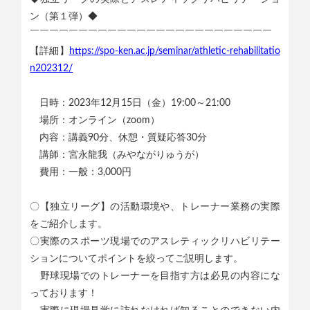
ン（第１弾）◆
￣￣￣￣￣￣￣￣￣￣￣￣￣￣￣￣￣￣￣￣￣￣￣￣￣
【詳細】
https://spo-ken.ac.jp/seminar/athletic-rehabilitatio
n202312/
日時：2023年12月15日（金）19:00～21:00
場所：オンライン（zoom）
内容：講義90分、休憩・質疑応答30分
講師：宮永龍我（みやながりゅうが）
費用：一般：3,000円
〇【独立リーグ】の活動環境や、トレーナー業務の実際
をご紹介します。
〇実際のスポーツ現場でのアスレティックリハビリテー
ションについてポイントを絞ってご説明します。
野球現場でのトレーナーを目指す方は必見の内容にな
っております！