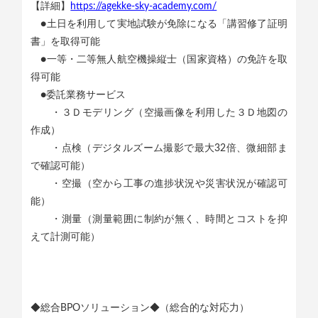
【詳細】
https://agekke-sky-academy.com/
●土日を利用して実地試験が免除になる「講習修了証明
書」を取得可能
●一等・二等無人航空機操縦士（国家資格）の免許を取
得可能
●委託業務サービス
・３Ｄモデリング（空撮画像を利用した３Ｄ地図の
作成）
・点検（デジタルズーム撮影で最大32倍、微細部ま
で確認可能）
・空撮（空から工事の進捗状況や災害状況が確認可
能）
・測量（測量範囲に制約が無く、時間とコストを抑
えて計測可能）
◆総合BPOソリューション◆（総合的な対応力）