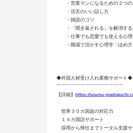
・営業マンになるための２つの
・活舌のいい話し方
・雑談のコツ
・「聞き返される」を解消する
・仕事でも恋愛でも使える心理
・職場で活かす心理学「ほめ方
◆外国人材受け入れ業務サポート◆
￣￣￣￣￣￣￣￣￣￣￣￣￣￣
【詳細】
https://soumu-madoguchi.co
世界３０カ国超の対応力
１４カ国語サポート
採用から帰任までトータル支援サ