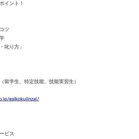
ポイント！
コツ
学
・叱り方」
（留学生、特定技能、技能実習生）
.jp/gaikokujinzai/
ービス