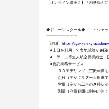
【オンライン講座２】「相談場面に
◆ドローンスクール◆（エイジェッ
￣￣￣￣￣￣￣￣
【詳細】
https://agekke-sky-academ
●土日を利用して実地試験が免除
●一等・二等無人航空機操縦士（
●委託業務サービス
・３Ｄモデリング（空撮画像を
・点検（デジタルズーム撮影で最
・空撮（空から工事の進捗状況
・測量（測量範囲に制約が無く、