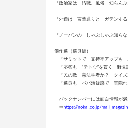
『政治家は 汚職、風俗 知らんぷ
『外遊は 言葉通りと ガテンする
『ノーパンの しゃぶしゃぶ知らな
傑作選（選良編）
『サミットで 支持率アップも 
『応答も ”テトウ”を貫く 野党
『民の敵 憲法学者か？ クイズ
『選良も パパ活疑惑で 雲隠れ
バックナンバーには面白情報が満
⇒
https://nokai.co.jp/mail_magazi