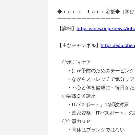
◆ｍａｎａ ｔａｎｏ応援◆（学び
￣￣￣￣￣￣￣￣￣￣￣￣￣
【詳細】
https://anes.or.jp/news/i
【主なチャンネル】
https://edu.ohen
〇ボディケア
・けが予防のためのテーピング
・ながらストレッチで気分リフ
・～心と体を健康に～毎日がた
〇実践ＤＸ講座
・ITパスポート」の試験対策
・国家資格「ITパスポート」の
〇仕事力ＵＰ
・育休はブランクではない