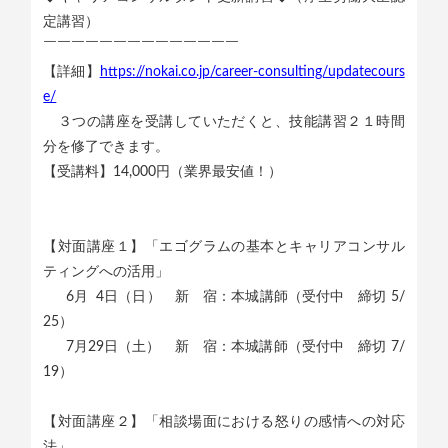
定講習）
￣￣￣￣￣￣￣￣￣￣￣￣￣￣
【詳細】
https://nokai.co.jp/career-consulting/updatecours
e/
３つの講座を受講していただくと、技能講習２１時間
分を修了できます。
【受講料】14,000円（業界最安値！）
【対面講座１】「エゴグラムの基本とキャリアコンサル
ティングへの活用」
6月 4日（日） 新 宿：本城講師（受付中 締切 5/
25）
7月29日（土） 新 宿：本城講師（受付中 締切 7/
19）
【対面講座２】「相談場面における怒りの感情への対応
法」