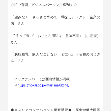
◇忙中有閑「ビジネスパーソン川柳96」◇
『望みなく さっさと辞めて 職探し』（グレー企業の
虜）さん
『”往って来い” おじさん用語は 意味不明』（小悪魔）
さん
『脱脂粉乳 飲んだことない Ｚ世代』（昭和のおじさ
ん）さん
バックナンバーには面白情報が満載
⇒
https://nokai.co.jp/mail_magazine/
◆キャリアコンサルタント更新講習◆（厚生労働大臣認