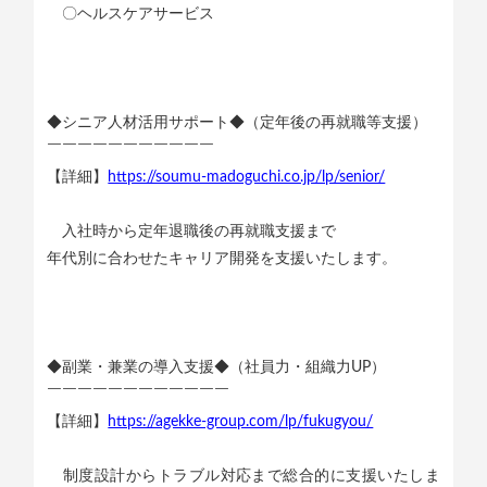
〇ヘルスケアサービス
◆シニア人材活用サポート◆（定年後の再就職等支援）
￣￣￣￣￣￣￣￣￣￣￣
【詳細】
https://soumu-madoguchi.co.jp/lp/senior/
入社時から定年退職後の再就職支援まで
年代別に合わせたキャリア開発を支援いたします。
◆副業・兼業の導入支援◆（社員力・組織力UP）
￣￣￣￣￣￣￣￣￣￣￣￣
【詳細】
https://agekke-group.com/lp/fukugyou/
制度設計からトラブル対応まで総合的に支援いたしま