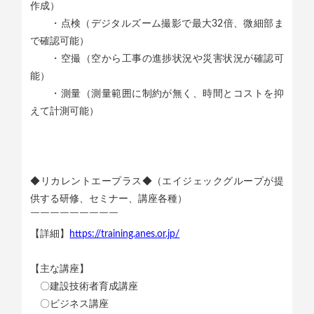
作成）
・点検（デジタルズーム撮影で最大32倍、微細部ま
で確認可能）
・空撮（空から工事の進捗状況や災害状況が確認可
能）
・測量（測量範囲に制約が無く、時間とコストを抑
えて計測可能）
◆リカレントエープラス◆（エイジェックグループが提
供する研修、セミナー、講座各種）
￣￣￣￣￣￣￣￣￣
【詳細】
https://training.anes.or.jp/
【主な講座】
〇建設技術者育成講座
〇ビジネス講座