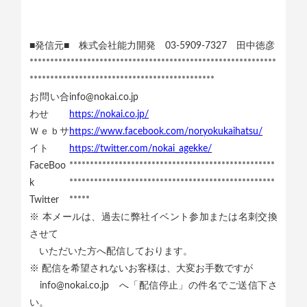
■発信元■ 株式会社能力開発 03-5909-7327 田中徳彦
************************************************************
*********************************************
お問い合
info@nokai.co.jp
わせ
https://nokai.co.jp/
Ｗｅｂサ
https://www.facebook.com/noryokukaihatsu/
イト
https://twitter.com/nokai_agekke/
FaceBoo
**************************************************
k
**************************************************
Twitter
*****
※ 本メールは、過去に弊社イベント参加または名刺交換
させて
いただいた方へ配信しております。
※ 配信を希望されないお客様は、大変お手数ですが
info@nokai.co.jp へ「配信停止」の件名でご送信下さ
い。