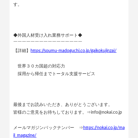
す。
◆外国人材受け入れ業務サポート◆
￣￣￣￣￣￣￣￣￣￣￣￣￣￣￣￣
【詳細】
https://soumu-madoguchi.co.jp/gaikokujinzai/
世界３０カ国超の対応力
採用から帰任までトータル支援サービス
最後までお読みいただき、ありがとうございます。
皆様のご意見をお待ちしております。⇒info@nokai.co.jp
メールマガジンバックナンバー ⇒
https://nokai.co.jp/ma
il_magazine/