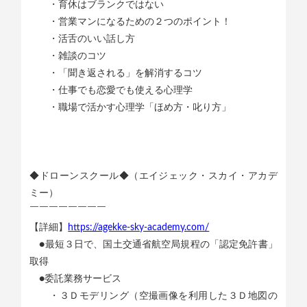
・育休はブランクではない
・営業マンになるための２つのポイント！
・活舌のいい話し方
・雑談のコツ
・「聞き返される」を解消するコツ
・仕事でも恋愛でも使える心理学
・職場で活かす心理学「ほめ方・叱り方」
◆ドローンスクール◆（エイジェック・スカイ・アカデ
ミー）
￣￣￣￣￣￣￣￣
【詳細】
https://agekke-sky-academy.com/
●最短３日で、国土交通省航空局規程の「認定免許書」
取得
●委託業務サービス
・３Ｄモデリング（空撮画像を利用した３Ｄ地図の