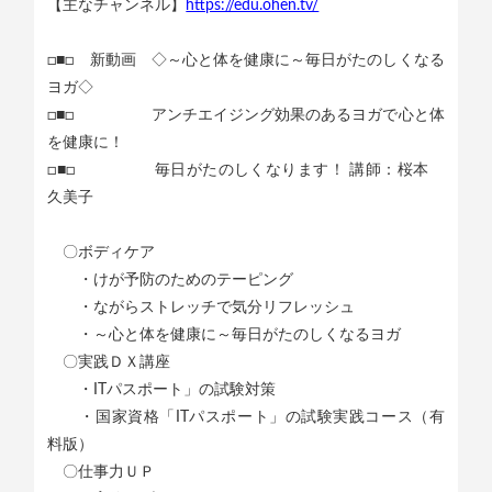
【主なチャンネル】
https://edu.ohen.tv/
□■□ 新動画 ◇～心と体を健康に～毎日がたのしくなる
ヨガ◇
□■□ アンチエイジング効果のあるヨガで心と体
を健康に！
□■□ 毎日がたのしくなります！ 講師：桜本
久美子
〇ボディケア
・けが予防のためのテーピング
・ながらストレッチで気分リフレッシュ
・～心と体を健康に～毎日がたのしくなるヨガ
〇実践ＤＸ講座
・ITパスポート」の試験対策
・国家資格「ITパスポート」の試験実践コース（有
料版）
〇仕事力ＵＰ