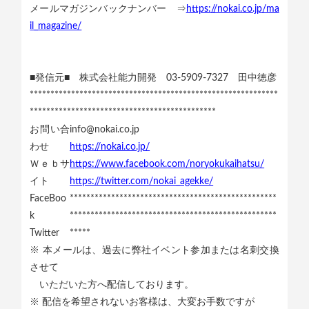
メールマガジンバックナンバー ⇒
https://nokai.co.jp/ma
il_magazine/
■発信元■ 株式会社能力開発 03-5909-7327 田中徳彦
************************************************************
*********************************************
お問い合
info@nokai.co.jp
わせ
https://nokai.co.jp/
Ｗｅｂサ
https://www.facebook.com/noryokukaihatsu/
イト
https://twitter.com/nokai_agekke/
FaceBoo
**************************************************
k
**************************************************
Twitter
*****
※ 本メールは、過去に弊社イベント参加または名刺交換
させて
いただいた方へ配信しております。
※ 配信を希望されないお客様は、大変お手数ですが