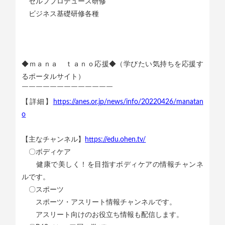
セルフプロデュース研修
ビジネス基礎研修各種
◆ｍａｎａ ｔａｎｏ応援◆（学びたい気持ちを応援す
るポータルサイト）
￣￣￣￣￣￣￣￣￣￣￣￣￣
【詳細】
https://anes.or.jp/news/info/20220426/manatan
o
【主なチャンネル】
https://edu.ohen.tv/
〇ボディケア
健康で美しく！を目指すボディケアの情報チャンネ
ルです。
〇スポーツ
スポーツ・アスリート情報チャンネルです。
アスリート向けのお役立ち情報も配信します。