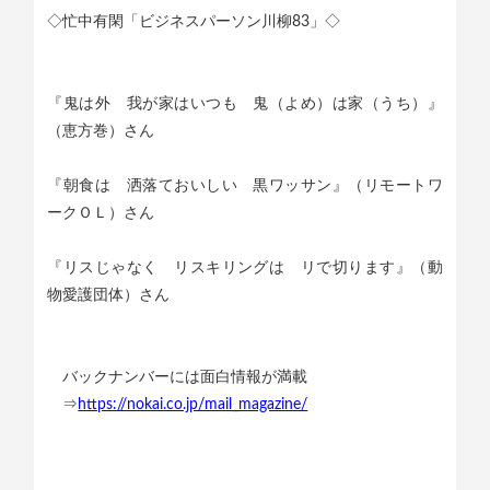
◇忙中有閑「ビジネスパーソン川柳83」◇
『鬼は外 我が家はいつも 鬼（よめ）は家（うち）』
（恵方巻）さん
『朝食は 洒落ておいしい 黒ワッサン』（リモートワ
ークＯＬ）さん
『リスじゃなく リスキリングは リで切ります』（動
物愛護団体）さん
バックナンバーには面白情報が満載
⇒
https://nokai.co.jp/mail_magazine/