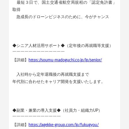
最短３日で、国土交通省航空局規程の「認定免許書」
取得
急成長のドローンビジネスのために、今がチャンス
◆シニア人材活用サポート◆（定年後の再就職等支援）
￣￣￣￣￣￣￣￣￣￣￣￣￣
【詳細】
https://soumu-madoguchi.co.jp/lp/senior/
入社時から定年退職後の再就職支援まで
年代別に合わせたキャリア開発を支援いたします。
◆副業・兼業の導入支援◆（社員力・組織力UP）
￣￣￣￣￣￣￣￣￣￣￣￣
【詳細】
https://agekke-group.com/lp/fukugyou/