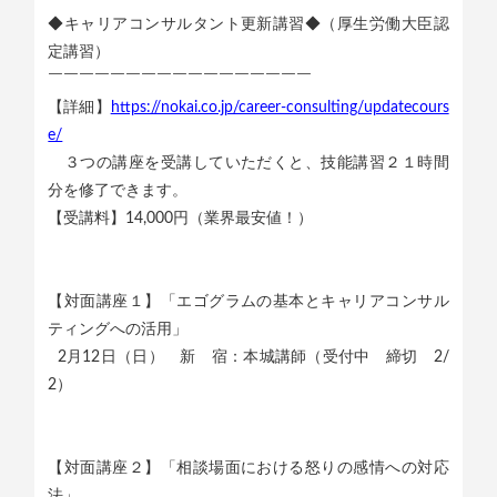
◆キャリアコンサルタント更新講習◆（厚生労働大臣認
定講習）
￣￣￣￣￣￣￣￣￣￣￣￣￣￣￣￣￣
【詳細】
https://nokai.co.jp/career-consulting/updatecours
e/
３つの講座を受講していただくと、技能講習２１時間
分を修了できます。
【受講料】14,000円（業界最安値！）
【対面講座１】「エゴグラムの基本とキャリアコンサル
ティングへの活用」
2月12日（日） 新 宿：本城講師（受付中 締切 2/
2）
【対面講座２】「相談場面における怒りの感情への対応
法」