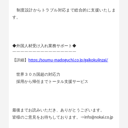
制度設計からトラブル対応まで総合的に支援いたしま
す。
◆外国人材受け入れ業務サポート◆
￣￣￣￣￣￣￣￣￣￣￣￣￣￣￣￣
【詳細】
https://soumu-madoguchi.co.jp/gaikokujinzai/
世界３０カ国超の対応力
採用から帰任までトータル支援サービス
最後までお読みいただき、ありがとうございます。
皆様のご意見をお待ちしております。⇒info@nokai.co.jp