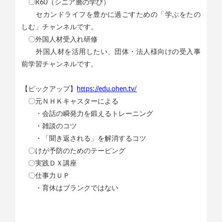
〇R60（シニア層の学び）
セカンドライフを豊かに過ごすための「学ぶをたの
しむ」チャンネルです。
〇外国人材受入れ研修
外国人材を活用したい、団体・法人様向けの受入事
前学習チャンネルです。
【ピックアップ】
https://edu.ohen.tv/
〇元ＮＨＫキャスターによる
・会話の瞬発力を鍛えるトレーニング
・雑談のコツ
・「聞き返される」を解消するコツ
〇けが予防のためのテーピング
〇実践ＤＸ講座
〇仕事力ＵＰ
・育休はブランクではない