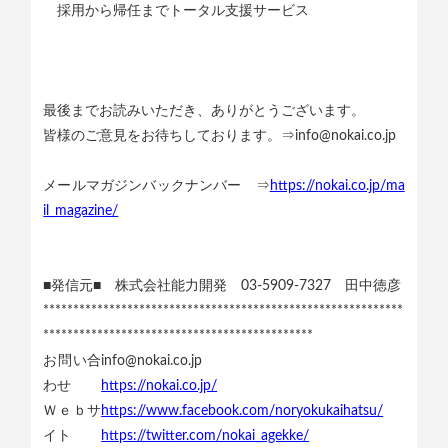
採用から帰任までトータル支援サービス
最後までお読みいただき、ありがとうございます。
皆様のご意見をお待ちしております。⇒info@nokai.co.jp
メールマガジンバックナンバー ⇒
https://nokai.co.jp/ma
il_magazine/
■発信元■ 株式会社能力開発 03-5909-7327 田中徳彦
************************************************************
*********************************************
お問い合
info@nokai.co.jp
わせ
https://nokai.co.jp/
Ｗｅｂサ
https://www.facebook.com/noryokukaihatsu/
イト
https://twitter.com/nokai_agekke/