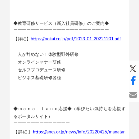
◆教育研修サービス（新入社員研修）のご案内◆
￣￣￣￣￣￣￣￣￣￣￣￣￣￣￣￣￣￣￣￣￣￣
【詳細】
https://nokai.co.jp/pdf/2023_01_20221201.pdf
人が辞めない！体験型野外研修
オンラインマナー研修
セルフプロデュース研修
ビジネス基礎研修各種
◆ｍａｎａ ｔａｎｏ応援◆（学びたい気持ちを応援す
るポータルサイト）
￣￣￣￣￣￣￣￣￣￣￣￣￣
【詳細】
https://anes.or.jp/news/info/20220426/manatan