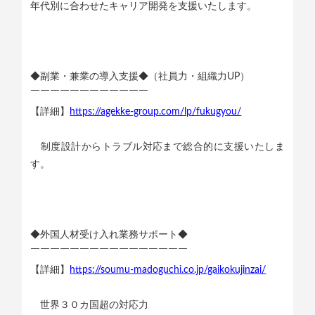
年代別に合わせたキャリア開発を支援いたします。
◆副業・兼業の導入支援◆（社員力・組織力UP）
￣￣￣￣￣￣￣￣￣￣￣￣
【詳細】
https://agekke-group.com/lp/fukugyou/
制度設計からトラブル対応まで総合的に支援いたしま
す。
◆外国人材受け入れ業務サポート◆
￣￣￣￣￣￣￣￣￣￣￣￣￣￣￣￣
【詳細】
https://soumu-madoguchi.co.jp/gaikokujinzai/
世界３０カ国超の対応力