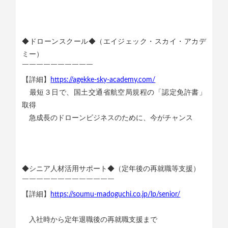
◆ドローンスクール◆（エイジェック・スカイ・アカデ
ミー）
￣￣￣￣￣￣￣￣￣￣
【詳細】
https://agekke-sky-academy.com/
最短３日で、国土交通省航空局規程の「認定免許書」
取得
急成長のドローンビジネスのために、今がチャンス
◆シニア人材活用サポート◆（定年後の再就職等支援）
￣￣￣￣￣￣￣￣￣￣￣￣￣
【詳細】
https://soumu-madoguchi.co.jp/lp/senior/
入社時から定年退職後の再就職支援まで