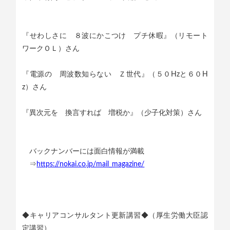
『せわしさに ８波にかこつけ プチ休暇』（リモート
ワークＯＬ）さん
『電源の 周波数知らない Ｚ世代』（５０Hzと６０H
z）さん
『異次元を 換言すれば 増税か』（少子化対策）さん
バックナンバーには面白情報が満載
⇒
https://nokai.co.jp/mail_magazine/
◆キャリアコンサルタント更新講習◆（厚生労働大臣認
定講習）