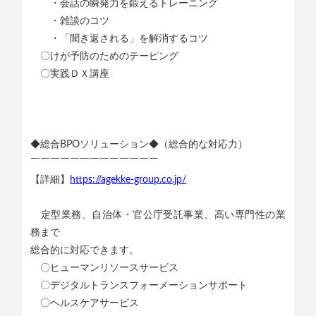
・会話の瞬発力を鍛えるトレーニング
・雑談のコツ
・「聞き返される」を解消するコツ
〇けが予防のためのテーピング
〇実践ＤＸ講座
◆総合BPOソリューション◆（総合的な対応力）
￣￣￣￣￣￣￣￣￣￣￣￣￣
【詳細】
https://agekke-group.co.jp/
定型業務、自治体・官公庁受託事業、高い専門性の業
務まで
総合的に対応できます。
〇ヒューマンリソースサービス
〇デジタルトランスフォーメーションサポート
〇ヘルスケアサービス