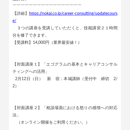
￣￣￣￣￣￣￣￣￣￣￣￣￣￣￣￣￣
【詳細】
https://nokai.co.jp/career-consulting/updatecours
e/
３つの講座を受講していただくと、技能講習２１時間
分を修了できます。
【受講料】14,000円（業界最安値！）
【対面講座１】「エゴグラムの基本とキャリアコンサル
ティングへの活用」
2月12日（日） 新 宿：本城講師（受付中 締切 2/
2）
【対面講座２】「相談場面における怒りの感情への対応
法」
（オンライン開催をご利用ください。）