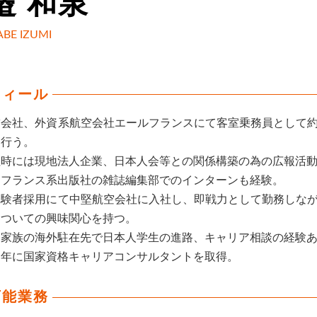
邉 和泉
BE IZUMI
フィール
空会社、外資系航空会社エールフランスにて客室乗務員として
を行う。
住時には現地法人企業、日本人会等との関係構築の為の広報活
、フランス系出版社の雑誌編集部でのインターンも経験。
経験者採用にて中堅航空会社に入社し、即戦力として勤務しな
についての興味関心を持つ。
、家族の海外駐在先で日本人学生の進路、キャリア相談の経験
８年に国家資格キャリアコンサルタントを取得。
可能業務