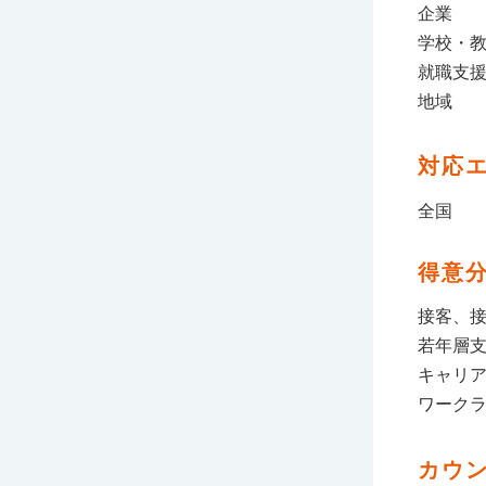
企業
学校・
就職支
地域
対応
全国
得意
接客、
若年層
キャリ
ワーク
カウ