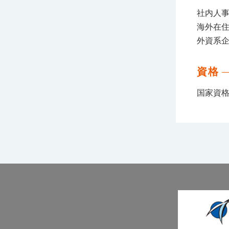
社内人
海外在
外資系
資格
国家資