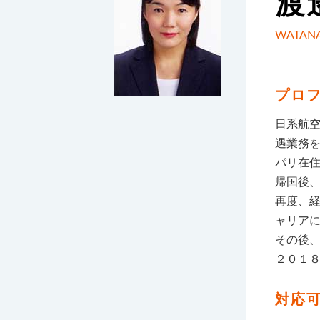
渡
WATANA
プロ
日系航
遇業務
パリ在
帰国後
再度、
ャリア
その後
２０１
対応