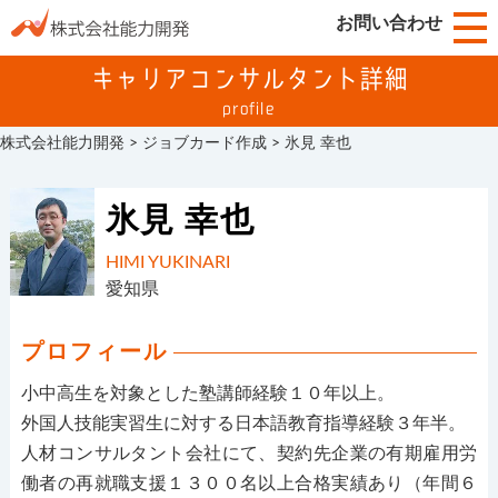
お問い合わせ
キャリアコンサルタント詳細
profile
株式会社能力開発
>
ジョブカード作成
>
氷見 幸也
氷見 幸也
HIMI YUKINARI
愛知県
プロフィール
小中高生を対象とした塾講師経験１０年以上。
外国人技能実習生に対する日本語教育指導経験３年半。
人材コンサルタント会社にて、契約先企業の有期雇用労
働者の再就職支援１３００名以上合格実績あり（年間６