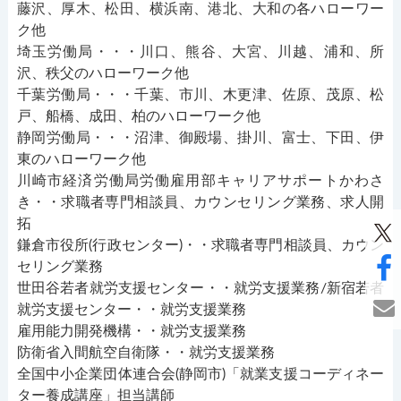
藤沢、厚木、松田、横浜南、港北、大和の各ハローワー
ク他
埼玉労働局・・・川口、熊谷、大宮、川越、浦和、所
沢、秩父のハローワーク他
千葉労働局・・・千葉、市川、木更津、佐原、茂原、松
戸、船橋、成田、柏のハローワーク他
静岡労働局・・・沼津、御殿場、掛川、富士、下田、伊
東のハローワーク他
川崎市経済労働局労働雇用部キャリアサポートかわさ
き・・求職者専門相談員、カウンセリング業務、求人開
拓
鎌倉市役所(行政センター)・・求職者専門相談員、カウン
セリング業務
世田谷若者就労支援センター・・就労支援業務/新宿若者
就労支援センター・・就労支援業務
雇用能力開発機構・・就労支援業務
防衛省入間航空自衛隊・・就労支援業務
全国中小企業団体連合会(静岡市)「就業支援コーディネー
ター養成講座」担当講師