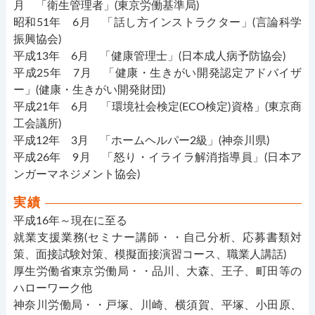
月 「衛生管理者」(東京労働基準局)
昭和51年 6月 「話し方インストラクター」(言論科学
振興協会)
平成13年 6月 「健康管理士」(日本成人病予防協会)
平成25年 7月 「健康・生きがい開発認定アドバイザ
ー」(健康・生きがい開発財団)
平成21年 6月 「環境社会検定(ECO検定)資格」(東京商
工会議所)
平成12年 3月 「ホームヘルパー2級」(神奈川県)
平成26年 9月 「怒り・イライラ解消指導員」(日本ア
ンガーマネジメント協会)
実績
平成16年～現在に至る
就業支援業務(セミナー講師・・自己分析、応募書類対
策、面接試験対策、模擬面接演習コース、職業人講話)
厚生労働省東京労働局・・品川、大森、王子、町田等の
ハローワーク他
神奈川労働局・・戸塚、川崎、横須賀、平塚、小田原、