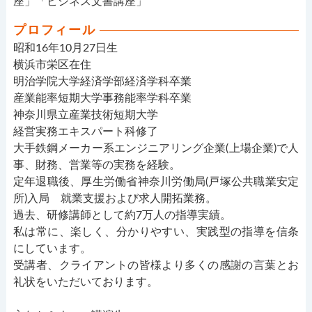
座」「ビジネス文書講座」
プロフィール
昭和16年10月27日生
横浜市栄区在住
明治学院大学経済学部経済学科卒業
産業能率短期大学事務能率学科卒業
神奈川県立産業技術短期大学
経営実務エキスパート科修了
大手鉄鋼メーカー系エンジニアリング企業(上場企業)で人
事、財務、営業等の実務を経験。
定年退職後、厚生労働省神奈川労働局(戸塚公共職業安定
所)入局 就業支援および求人開拓業務。
過去、研修講師として約7万人の指導実績。
私は常に、楽しく、分かりやすい、実践型の指導を信条
にしています。
受講者、クライアントの皆様より多くの感謝の言葉とお
礼状をいただいております。