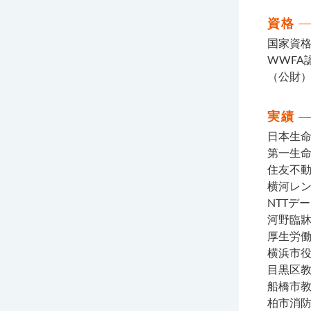
資格
国家資
WWFA
（公財
実績
日本生
第一生
住友不
横河レ
NTTデ
河野臨
厚生労
横浜市
目黒区
船橋市
柏市消