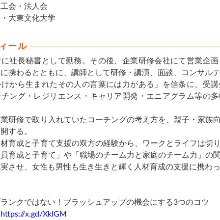
商工会・法人会
学・大東文化大学
ィール
行に社長秘書として勤務。その後、企業研修会社にて営業企画
案に携わるとともに、講師として研修・講演、面談、コンサル
かけから生まれたその人の言葉には力がある」を信条に、受講
ーチング・レジリエンス・キャリア開発・エニアグラム等の多
企業研修で取り入れていたコーチングの考え方を、親子・家族
展開する。
人材育成と子育て支援の双方の経験から、ワークとライフは切
社員育成と子育て」や「職場のチーム力と家庭のチーム力」の
充実させ、女性も男性も生き生きと輝く人材育成の支援に携わ
】
ブランクではない！ブラッシュアップの機会にする3つのコツ
）
https://x.gd/XkIGM