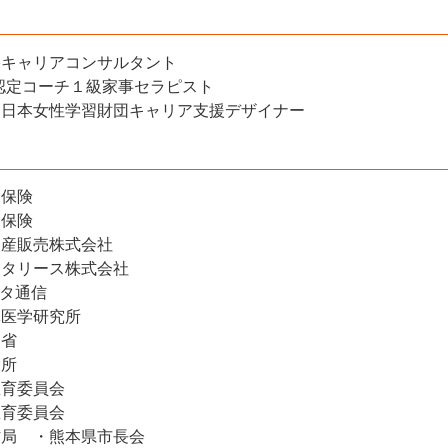
格キャリアコンサルタント
認定コーチ１級家事セラピスト
）日本女性学習財団キャリア支援デザイナー
命保険
命保険
動産販売株式会社
ンタリース株式会社
ータ通信
牀医学研究所
働省
役所
教育委員会
教育委員会
防局 ・熊本県市長会