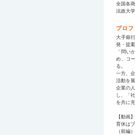
全国各
法政大
プロフ
大手銀
発・提
「問い
め、コ
る。
一方、
活動を
企業の
し、「
を共に
【動画
育休は
（前編