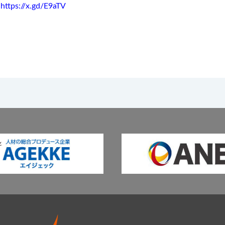
）
https://x.gd/E9aTV