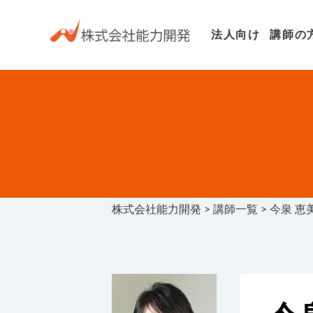
法人向け
講師の
株式会社能力開発
>
講師一覧
>
今泉 恵