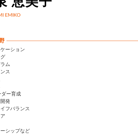
泉 恵美子
MI EMIKO
野
ニケーション
ング
グラム
エンス
理
導
ーダー育成
ア開発
ライフバランス
ェア
ナーシップなど