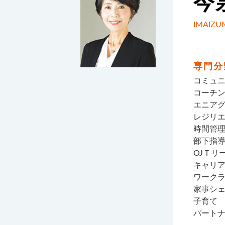
今
IMAIZU
専門分
コミュ
コーチ
エニア
レジリ
時間管
部下指
OJＴリ
キャリ
ワーク
家事シ
子育て
パート