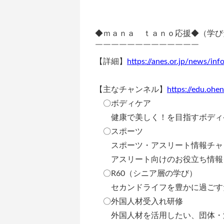
◆ｍａｎａ ｔａｎｏ応援◆（学び
￣￣￣￣￣￣￣￣￣￣￣￣￣
【詳細】
https://anes.or.jp/news/i
【主なチャンネル】
https://edu.ohen
〇ボディケア
健康で美しく！を目指すボディケ
〇スポーツ
スポーツ・アスリート情報チャ
アスリート向けのお役立ち情報
〇R60（シニア層の学び）
セカンドライフを豊かに過ごすた
〇外国人材受入れ研修
外国人材を活用したい、団体・法