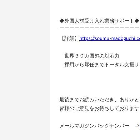
◆外国人材受け入れ業務サポート◆
￣￣￣￣￣￣￣￣￣￣￣￣￣￣￣￣
【詳細】
https://soumu-madoguchi.co
世界３０カ国超の対応力
採用から帰任までトータル支援サ
最後までお読みいただき、ありがと
皆様のご意見をお待ちしております。⇒inf
メールマガジンバックナンバー ⇒