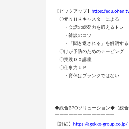
【ピックアップ】
https://edu.ohen.t
〇元ＮＨＫキャスターによる
・会話の瞬発力を鍛えるトレー
・雑談のコツ
・「聞き返される」を解消する
〇けが予防のためのテーピング
〇実践ＤＸ講座
〇仕事力ＵＰ
・育休はブランクではない
◆総合BPOソリューション◆（総
￣￣￣￣￣￣￣￣￣￣￣￣￣
【詳細】
https://agekke-group.co.jp/