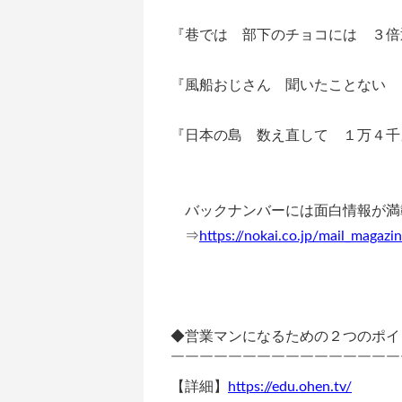
『巷では 部下のチョコには ３倍
『風船おじさん 聞いたことない 
『日本の島 数え直して １万４千
バックナンバーには面白情報が満
⇒
https://nokai.co.jp/mail_magazi
◆営業マンになるための２つのポイ
￣￣￣￣￣￣￣￣￣￣￣￣￣￣￣￣
【詳細】
https://edu.ohen.tv/