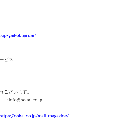
.jp/gaikokujinzai/
ービス
うございます。
o@nokai.co.jp
https://nokai.co.jp/mail_magazine/