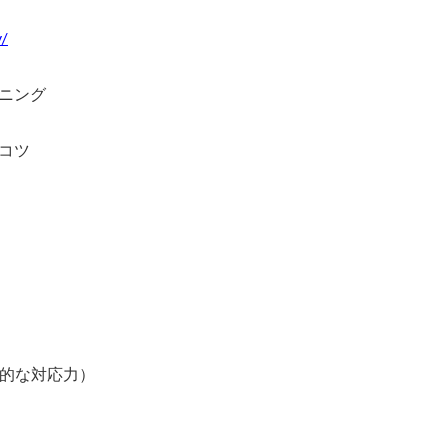
v/
ニング
コツ
合的な対応力）