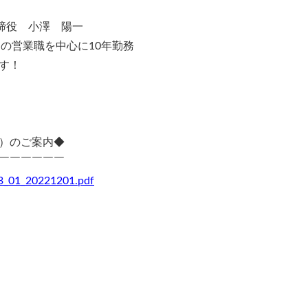
取締役 小澤 陽一
営業職を中心に10年勤務
す！
）のご案内◆
￣￣￣￣￣￣
023_01_20221201.pdf