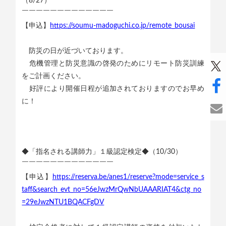
（8/27）
￣￣￣￣￣￣￣￣￣￣￣￣￣
【申込】
https://soumu-madoguchi.co.jp/remote_bousai
防災の日が近づいております。
危機管理と防災意識の啓発のためにリモート防災訓練
をご計画ください。
好評により開催日程が追加されておりますのでお早め
に！
◆「指名される講師力」１級認定検定◆（10/30）
￣￣￣￣￣￣￣￣￣￣￣￣￣
【申込】
https://reserva.be/anes1/reserve?mode=service_s
taff&search_evt_no=56eJwzMrQwNbUAAARIAT4&ctg_no
=29eJwzNTU1BQACFgDV