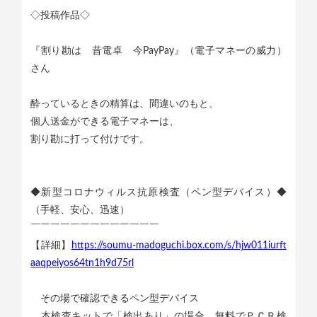
◇投稿作品◇
『割り勘は 昔電卓 今PayPay』（電子マネーの威力）
さん
酔っているときの精算は、間違いのもと、
個人送金ができる電子マネーは、
割り勘に打って付けです。
◆新型コロナウィルス抗原検査（ペン型デバイス）◆
（手軽、安心、迅速）
￣￣￣￣￣￣￣￣￣￣￣￣￣
【詳細】
https://soumu-madoguchi.box.com/s/hjw011iurft
aaqpeiyos64tn1h9d75rl
その場で確認できるペン型デバイス
本検査キットで「検出あり」の場合、無料でＰＣＲ検