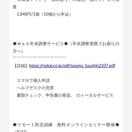
査
1,848円/1個（10個から申込）
◆Ｗｅｂ年末調整サービス◆（年末調整業務でお困りの
方へ）
￣￣￣￣￣￣￣￣￣￣￣￣￣
【詳細】
https://nokai.co.jp/pdf/soumu_tuushin2107.pdf
スマホで個人申請
ヘルプデスクの充実
書類チェック、申告書の発送.. のトータルサービス
◆リモート防災訓練 無料オンラインセミナー開催◆