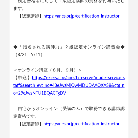
検定合格者に対して１級認定講師の資格を付与いたし
ます。
【認定講師】
https://anes.or.jp/certification_instructor
◆「指名される講師力」２級認定オンライン講習会◆
（8/21、9/11）
￣￣￣￣￣￣￣￣￣￣￣￣￣
＜オンライン講座（８月、９月）＞
【申込】
https://reserva.be/anes1/reserve?mode=service_s
taff&search_evt_no=43eJwzMjQwMDUDAAQXAS8&ctg_n
o=29eJwzNTU1BQACFgDV
自宅からオンライン（受講のみ）で取得できる講師認
定資格です。
【認定講師】
https://anes.or.jp/certification_instructor